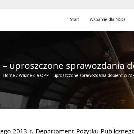
Start
Wsparcie dla NGO
 – uproszczone sprawozdania d
Home
/
Ważne dla OPP – uproszczone sprawozdania dopiero w ro
tego 2013 r. Departament Pożytku Publicznego