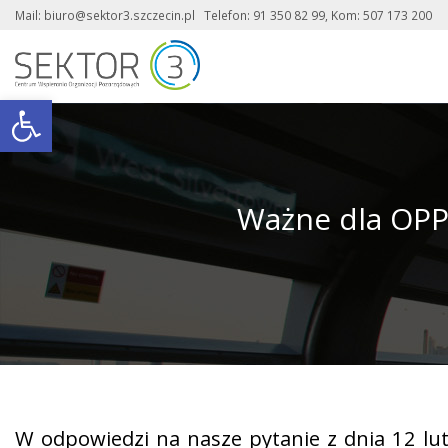
Mail: biuro@sektor3.szczecin.pl Telefon: 91 350 82 99, Kom: 507 173 200
Otwórz pasek narzędzi
Ważne dla OPP
W odpowiedzi na nasze pytanie z dnia 12 lu