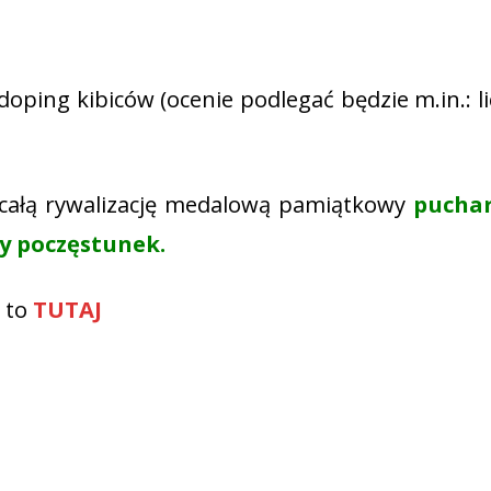
oping kibiców (ocenie podlegać będzie m.in.: l
a całą rywalizację medalową pamiątkowy
pucha
y poczęstunek.
 to
TUTAJ