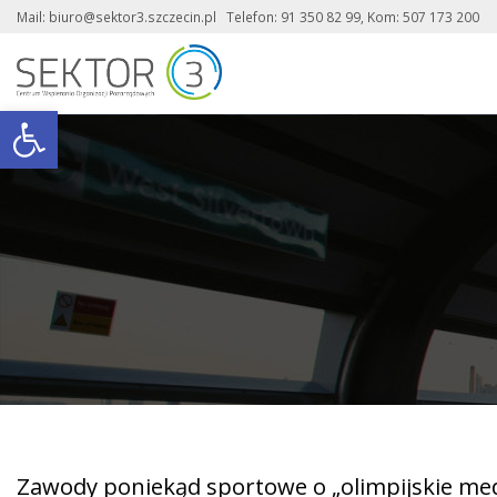
Mail: biuro@sektor3.szczecin.pl Telefon: 91 350 82 99, Kom: 507 173 200
Otwórz pasek narzędzi
Zawody poniekąd sportowe o „olimpijskie me