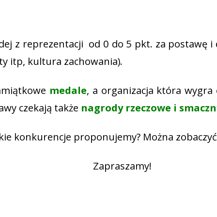
j z reprezentacji od 0 do 5 pkt. za postawę i d
y itp, kultura zachowania).
pamiątkowe
medale
, a organizacja która wygr
awy czekają także
nagrody rzeczowe i smaczn
akie konkurencje proponujemy? Można zobaczyć
Zapraszamy!