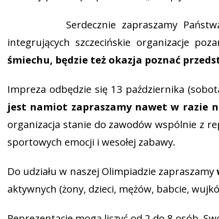
Serdecznie zapraszamy Państw
integrujących szczecińskie organizacje p
śmiechu, będzie też okazja poznać przedst
Impreza odbędzie się 13 października (sobot
jest namiot zapraszamy nawet w razie n
organizacja stanie do zawodów wspólnie z rep
sportowych emocji i wesołej zabawy.
Do udziału w naszej Olimpiadzie zapraszamy
aktywnych (żony, dzieci, mężów, babcie, wujk
Reprezentacje mogą liczyć od 2 do 8 osób. S