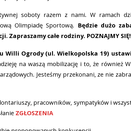
ktywnej soboty razem z nami. W ramach dzi
ądową Olimpiadę Sportową.
Będzie dużo zab
cji. Zapraszamy całe rodziny. POZNAJMY SIĘ!
u Willi Ogrody (ul. Wielkopolska 19) ustaw
dzieję na waszą mobilizację i to, że również 
zarządowych. Jesteśmy przekonani, ze nie zabr
lontariuszy, pracowników, sympatyków i wszys
łanie
ZGŁOSZENIA
czbie proponowanych konkurencji.