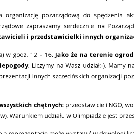
a organizację pozarządową do spędzenia a
ozarządowe zapraszamy serdecznie na Pozarz
awicieli i przedstawicielki innych organiza
a) w godz. 12 – 16.
Jako że na terenie ogrod
iepogody.
Liczymy na Wasz udział:-). Mamy na
rezentacji innych szczecińskich organizacji po
wszystkich chętnych:
przedstawicieli NGO, wo
ów). Warunkiem udziału w Olimpiadzie jest przes
woją reprezentację może wystawić w dowolnej li