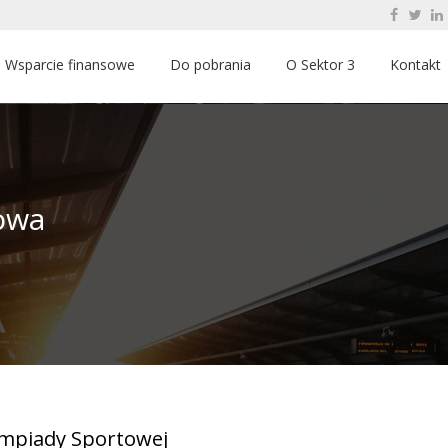
Wsparcie finansowe
Do pobrania
O Sektor 3
Kontakt
owa
impiady Sportowej