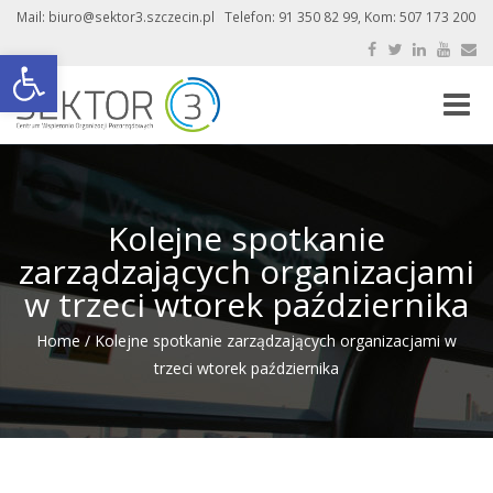
Mail: biuro@sektor3.szczecin.pl Telefon: 91 350 82 99, Kom: 507 173 200
Otwórz pasek narzędzi
Toggle
naviga
Kolejne spotkanie
zarządzających organizacjami
w trzeci wtorek października
Home
/
Kolejne spotkanie zarządzających organizacjami w
trzeci wtorek października