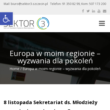
Mail: biuro@sektor3.szczecin.pl Telefon: 91 350 82 99, Kom: 507 173 200
Otwórz pasek narzędzi
Toggle
naviga
Europa w moim regionie –
wyzwania dla pokoleń
Home
/
Europa w moim regionie – wyzwania dla pokoleń
8 listopada Sekretariat ds. Młodzieży