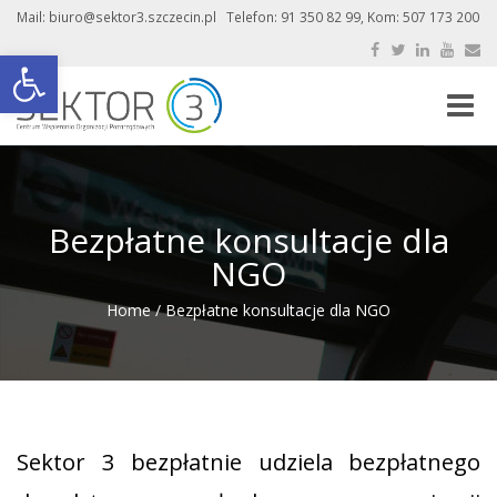
Mail: biuro@sektor3.szczecin.pl Telefon: 91 350 82 99, Kom: 507 173 200
Otwórz pasek narzędzi
Toggle
naviga
Bezpłatne konsultacje dla
NGO
Home
/
Bezpłatne konsultacje dla NGO
Sektor 3 bezpłatnie udziela bezpłatnego