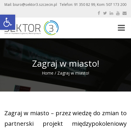
Mail: biuro@sektor3.szczecin.pl Telefon: 91 350 82 99, Kom: 507 173 200
Otwórz pasek narzędzi
Toggle
naviga
Zagraj w miasto!
Home
/
Zagraj w miasto!
Zagraj w miasto – przez wiedzę do zmian to
partnerski projekt międzypokoleniowy