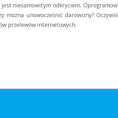
ie jest niesamowitym odkryciem. Oprogramow
 Czy można unowocześnić darowizny? Oczywiśc
rów przelewów internetowych.