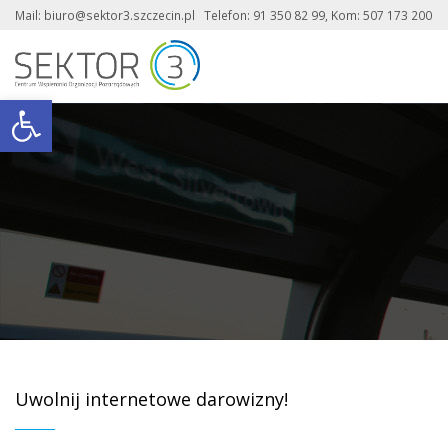
Mail: biuro@sektor3.szczecin.pl Telefon: 91 350 82 99, Kom: 507 173 200
Otwórz pasek narzędzi
Uwolnij internetowe darowizny!