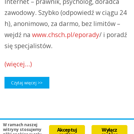
Internet – prawnik, psycholog, doradca
zawodowy. Szybko (odpowiedź w ciągu 24
h), anonimowo, za darmo, bez limitów –
wejdź na
www.chsch.pl/eporady
/ i poradź
się specjalistów.
(więcej…)
Czytaj więcej >>
W ramach naszej
Akceptuj
Wyłącz
witryny stosujemy