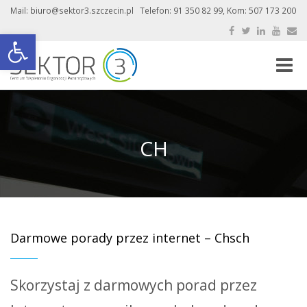
Mail: biuro@sektor3.szczecin.pl Telefon: 91 350 82 99, Kom: 507 173 200
Otwórz pasek narzędzi
Toggle
naviga
CH
Darmowe porady przez internet – Chsch
Skorzystaj z darmowych porad przez