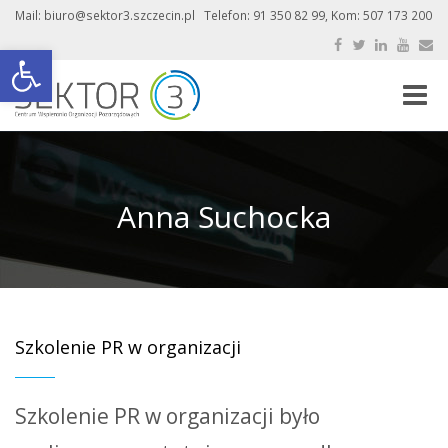
Mail: biuro@sektor3.szczecin.pl Telefon: 91 350 82 99, Kom: 507 173 200
Otwórz pasek narzędzi
Toggle
naviga
Anna Suchocka
Szkolenie PR w organizacji
Szkolenie PR w organizacji było