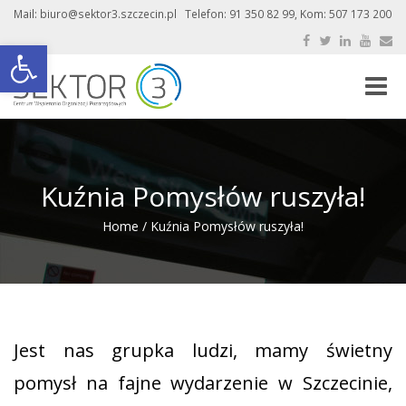
Mail: biuro@sektor3.szczecin.pl Telefon: 91 350 82 99, Kom: 507 173 200
Otwórz pasek narzędzi
Toggle
naviga
Kuźnia Pomysłów ruszyła!
Home
/
Kuźnia Pomysłów ruszyła!
Jest nas grupka ludzi, mamy świetny
pomysł na fajne wydarzenie w Szczecinie,