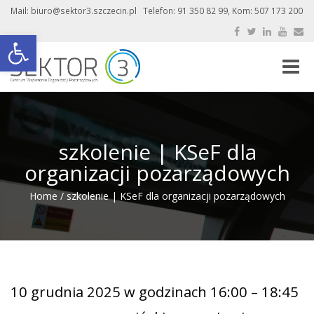
Mail: biuro@sektor3.szczecin.pl Telefon: 91 350 82 99, Kom: 507 173 200
Otwórz pasek narzędzi
Toggle
naviga
szkolenie | KSeF dla
organizacji pozarządowych
Home
/
szkolenie | KSeF dla organizacji pozarządowych
10 grudnia 2025 w godzinach 16:00 – 18:45